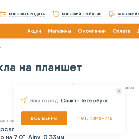
ХОРОШО ПРОДАТЬ
ХОРОШИЙ ТРЕЙД-ИН
ХОРОШИЙ 
Акции
Магазины
О компании
Оплата
т
кла на планшет
По умолчанию
Наличие в магазинах
Ваш город:
Санкт-Петербург
Нет, изменить
ВСЕ ВЕРНО
ые пленки и стекла
ерсальное защитное
о на 7.0", Ainy, 0.33мм