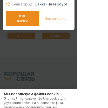
Защитное стекло
Защитное стекло
Ваш город:
Санкт-Петербург
LuxCase Honor View 30
LuxCase Huawei
Pro
MatePad Pro
ВСЕ
Нет, изменить
ВЕРНО
490 ₽
690 ₽
КУПИТЬ
КУПИТЬ
Мы используем файлы cookie
Этот сайт использует файлы cookie для
МЫ В СОЦ. СЕТЯХ
улучшения работы и анализа трафика.
Продолжая использовать сайт, вы