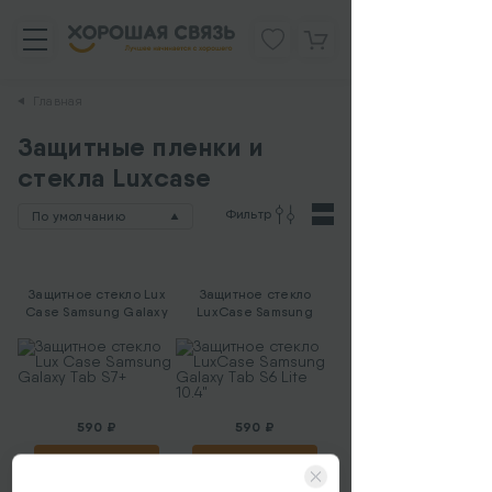
Главная
Защитные пленки и
стекла Luxcase
Фильтр
По умолчанию
Защитное стекло Lux
Защитное стекло
Case Samsung Galaxy
LuxCase Samsung
Tab S7+
Galaxy Tab S6 Lite
10.4"
590 ₽
590 ₽
КУПИТЬ
КУПИТЬ