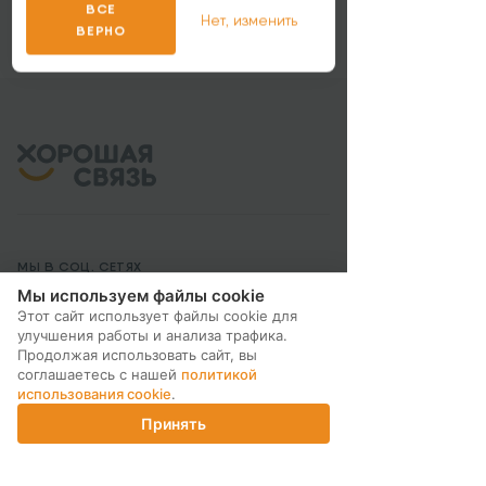
ВСЕ
Нет, изменить
ВЕРНО
МЫ В СОЦ. СЕТЯХ
Мы используем файлы cookie
Этот сайт использует файлы cookie для
улучшения работы и анализа трафика.
Продолжая использовать сайт, вы
соглашаетесь с нашей
политикой
ПОДПИСКА НА РАССЫЛКУ
использования cookie
.
Принять
Главная
Каталог
Корзина
Магазины
Войти