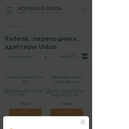
Главная
Кабели, переходники,
адаптеры Unico
Фильтр
По умолчанию
Кабель Unico AUX (3.5-
USB кабель Unico
3.5)
microUSB 2.1 A
170 ₽
190 ₽
КУПИТЬ
КУПИТЬ
Кабель Unico PD Type-
USB кабель Unico
C - Type-C 2.1A
Type-C Lighting PD