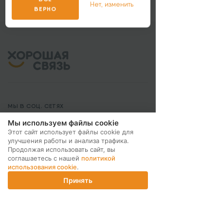
Нет, изменить
ВЕРНО
МЫ В СОЦ. СЕТЯХ
Мы используем файлы cookie
Этот сайт использует файлы cookie для
улучшения работы и анализа трафика.
Продолжая использовать сайт, вы
соглашаетесь с нашей
политикой
ПОДПИСКА НА РАССЫЛКУ
использования cookie
.
Принять
Главная
Каталог
Корзина
Магазины
Войти
ИНТЕРНЕТ-МАГАЗИН