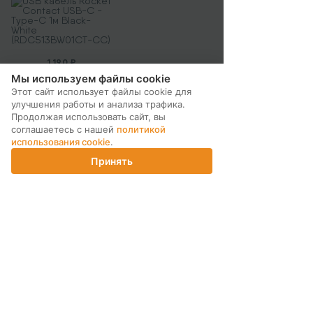
(RDC513BW01CT-CС)
1 190 ₽
Мы используем файлы cookie
КУПИТЬ
Этот сайт использует файлы cookie для
улучшения работы и анализа трафика.
Продолжая использовать сайт, вы
соглашаетесь с нашей
политикой
использования cookie
.
Принять
Главная
Каталог
Корзина
Магазины
Войти
МЫ В СОЦ. СЕТЯХ