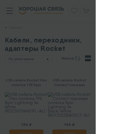
Главная
Кабели, переходники,
адаптеры Rocket
Фильтр
По умолчанию
USB кабель Rocket Flex
USB кабель Rocket
оплетка ТРЕ 8pin
Contact тканевая
Lightning 1м White
оплетка 8pin Lightning
(RDC507WH01FL-AL)
1м Black/White
(RDC502BW01CT-AL)
790 ₽
790 ₽
КУПИТЬ
КУПИТЬ