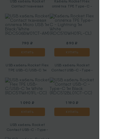
USB кабель Rocket
Кабель Rocket Flex
Contact тканевая
оплётка TPE Type-C -
оплетка Micro USB 1м
Lightning 1м White
Black/White
(RDC510WH01FL-CL)
(RDC506BW01CT-AM)
790 ₽
890 ₽
КУПИТЬ
КУПИТЬ
USB кабель Rocket Flex
USB кабель Rocket
TPE USB-C/USB-C 1м
Contact USB-C -Type-
White (RDC511WH01FL-
C 1м Black
CС)
(RDC512BL01CT-CС)
1 090 ₽
1 190 ₽
КУПИТЬ
КУПИТЬ
USB кабель Rocket
Contact USB-C -Type-
C 1м Black-White