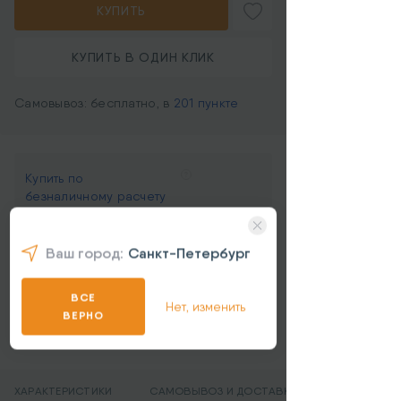
КУПИТЬ
КУПИТЬ В ОДИН КЛИК
Самовывоз: бесплатно, в
201 пункте
Купить по
безналичному расчету
для юрлиц
Ваш город:
Санкт-Петербург
Разъем
Apple 8pin
ВСЕ
Все характеристики
Нет, изменить
ВЕРНО
ХАРАКТЕРИСТИКИ
САМОВЫВОЗ И ДОСТАВКА