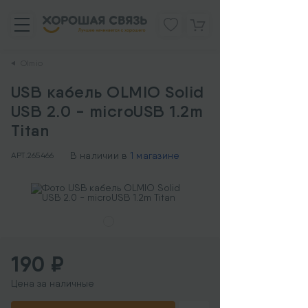
Olmio
USB кабель OLMIO Solid
USB 2.0 - microUSB 1.2m
Titan
В наличии в
1 магазине
АРТ.
265466
190 ₽
Цена за наличные