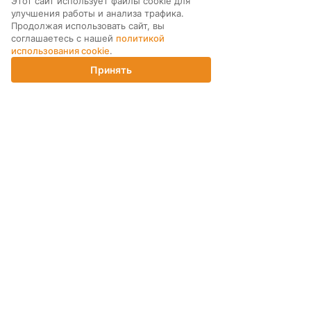
Этот сайт использует файлы cookie для
улучшения работы и анализа трафика.
Продолжая использовать сайт, вы
соглашаетесь с нашей
политикой
использования cookie
.
Принять
Главная
Каталог
Корзина
Магазины
Войти
МЫ В СОЦ. СЕТЯХ
ПОДПИСКА НА РАССЫЛКУ
ИНТЕРНЕТ-МАГАЗИН