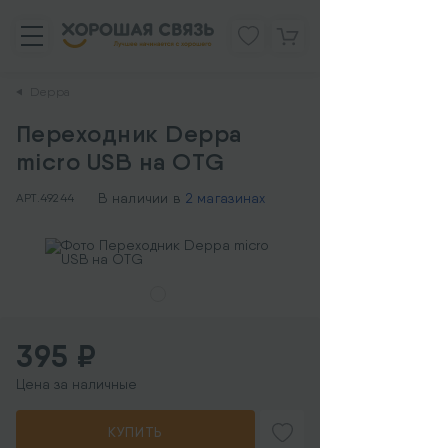
Deppa
Переходник Deppa
micro USB на OTG
В наличии в
2 магазинах
АРТ.
49244
395 ₽
Цена за наличные
КУПИТЬ