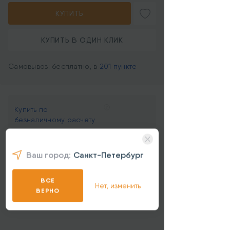
КУПИТЬ
КУПИТЬ В ОДИН КЛИК
Самовывоз: бесплатно, в
201 пункте
Купить по
безналичному расчету
для юрлиц
Ваш город:
Санкт-Петербург
Тип чехла
чехол-книжка
Цвет
Черный
ВСЕ
Материал
искусственная кожа
Нет, изменить
ВЕРНО
Все характеристики