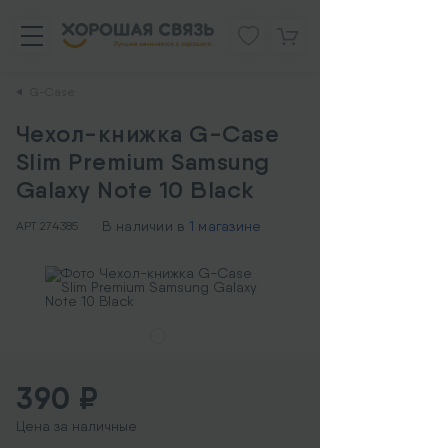
G-Case
Чехол-книжка G-Case
Slim Premium Samsung
Galaxy Note 10 Black
В наличии в
1 магазине
АРТ.
274385
390 ₽
Цена за наличные