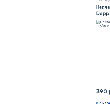
Чехлы 
Накла
Deppa
Pro C
390 
в 3 маг