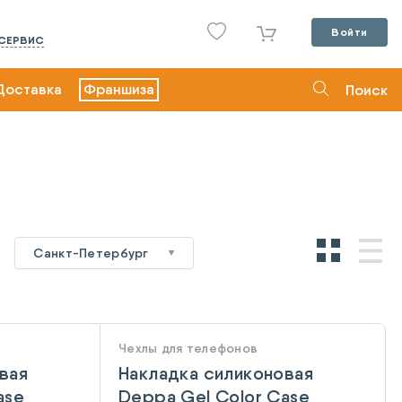
Войти
СЕРВИС
Доставка
Франшиза
Поиск
х
Санкт-Петербург
Чехлы для телефонов
вая
Накладка силиконовая
ase
Deppa Gel Color Case