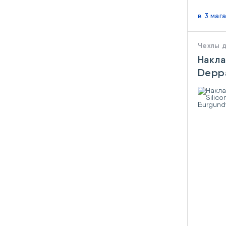
в 3 маг
Чехлы 
Накла
Deppa
Apple
Burg