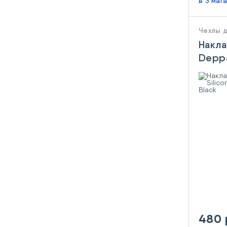
в 3 маг
Чехлы 
Накла
Deppa
Samsu
480 