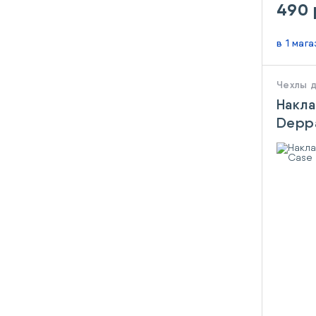
490 
в 1 маг
Чехлы 
Накла
Deppa
6/6S 