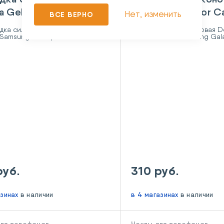
 Gel Case Samsung
Deppa Gel Color C
Нет, изменить
ВСЕ ВЕРНО
y A01 Clear
Samsung Galaxy A01
руб.
310 руб.
азинах
в наличии
в 4 магазинах
в наличии