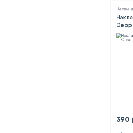
Чехлы 
Накла
Deppa
Clear
390 