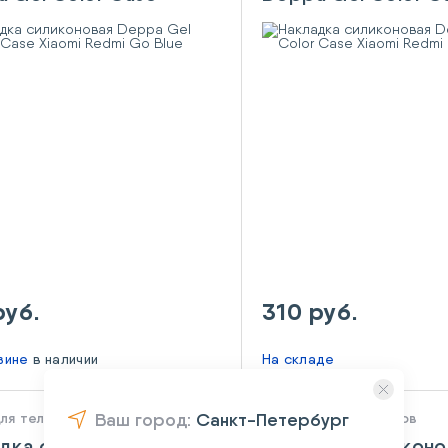
i Redmi Go Blue
Xiaomi Redmi Go B
руб.
310 руб.
азине
в наличии
На складе
для телефонов
Ваш город:
Санкт-Петербург
Чехлы для телефонов
дка силиконовая
Накладка силиконо