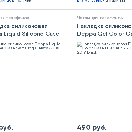
азинах
в наличии
в 3 магазинах
в наличии
для телефонов
Чехлы для телефонов
дка силиконовая
Накладка силиконо
 Liquid Silicone Case
Deppa Gel Color C
ng Galaxy A20s Black
Huawei Y5 2019/Ho
2019 Black
руб.
490 руб.