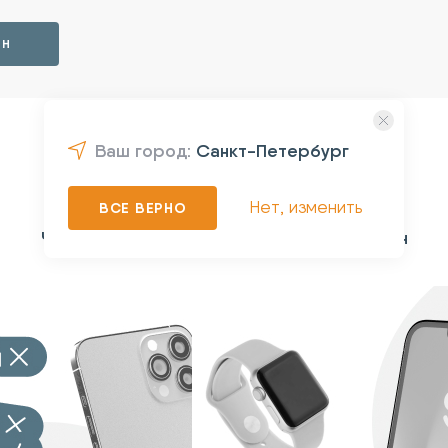
ЙН
Ваш город:
Санкт-Петербург
4 простых шага
Нет, изменить
ВСЕ ВЕРНО
Чтобы сдать свое устройство в Трейд-ин