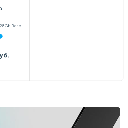
b
уб.